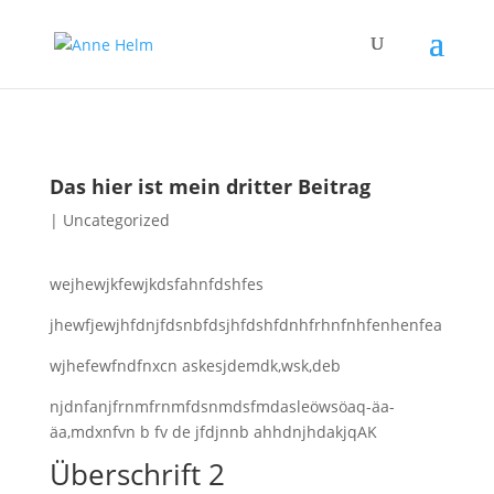
Das hier ist mein dritter Beitrag
|
Uncategorized
wejhewjkfewjkdsfahnfdshfes
jhewfjewjhfdnjfdsnbfdsjhfdshfdnhfrhnfnhfenhenfea
wjhefewfndfnxcn askesjdemdk,wsk,deb
njdnfanjfrnmfrnmfdsnmdsfmdasleöwsöaq-äa-
äa,mdxnfvn b fv de jfdjnnb ahhdnjhdakjqAK
Überschrift 2