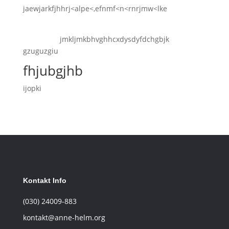
jaewjarkfjhhrj<alpe<,efnmf<n<rnrjmw<lke
jmkljmkbhvghhcxdysdyfdchgbjk
gzuguzgiu
fhjubgjhb
ijopki
Kontakt Info
(030) 24009-883
kontakt@anne-helm.org