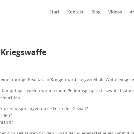
Start
Kontakt
Blog
Videos
A
 Kriegswaffe
ine traurige Realität. In Kriegen wird sie gezielt als Waffe eingese
Kampftages wollen wir in einem Podiumsgespräch sowohl historisch
beleuchten:
rukturen begünstigen diese Form der Gewalt?
erden?
hland?
 der sich seit Jahren für den Erhalt der Friedensstatue als Symbol 