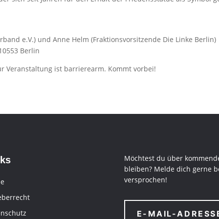
rband e.V.) und Anne Helm (Fraktionsvorsitzende Die Linke Berlin)
10553 Berlin
ur Veranstaltung ist barrierearm. Kommt vorbei!
Möchtest du über kommende
nks
bleiben? Melde dich gerne b
versprochen!
e
eberrecht
enschutz