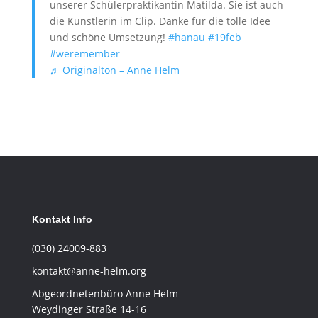
unserer Schülerpraktikantin Matilda. Sie ist auch
die Künstlerin im Clip. Danke für die tolle Idee
und schöne Umsetzung!
#hanau
#19feb
#weremember
♬ Originalton – Anne Helm
Kontakt Info
(030) 24009-883
kontakt@anne-helm.org
Abgeordnetenbüro Anne Helm
Weydinger Straße 14-16